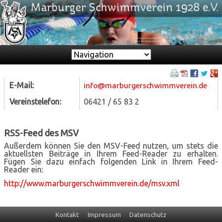
Zielseite
E-Mail:
info@marburgerschwimmverein.de
Vereinstelefon:
06421 / 65 83 2
RSS-Feed des MSV
Außerdem können Sie den MSV-Feed nutzen, um stets die
aktuellsten Beiträge in Ihrem Feed-Reader zu erhalten.
Fügen Sie dazu einfach folgenden Link in Ihrem Feed-
Reader ein:
http://www.marburgerschwimmverein.de/msv.xml
Navigation
Kontakt
Impressum
Datenschutz
überspringen