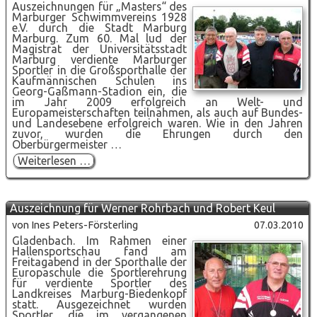
Auszeichnungen für „Masters“ des
Marburger Schwimmvereins 1928
e.V. durch die Stadt Marburg
Marburg. Zum 60. Mal lud der
Magistrat der Universitätsstadt
Marburg verdiente Marburger
Sportler in die Großsporthalle der
Kaufmännischen Schulen ins
Georg-Gaßmann-Stadion ein, die
im Jahr 2009 erfolgreich an Welt- und
Europameisterschaften teilnahmen, als auch auf Bundes-
und Landesebene erfolgreich waren. Wie in den Jahren
zuvor, wurden die Ehrungen durch den
Oberbürgermeister …
Auszeichnung
Weiterlesen …
für
"Masters"
des
MSV
Auszeichnung für Werner Rohrbach und Robert Keul
durch
die
von Ines Peters-Försterling
07.03.2010
Stadt
Gladenbach. Im Rahmen einer
Marburg
Hallensportschau fand am
Freitagabend in der Sporthalle der
Europaschule die Sportlerehrung
für verdiente Sportler des
Landkreises Marburg-Biedenkopf
statt. Ausgezeichnet wurden
Sportler, die im vergangenen