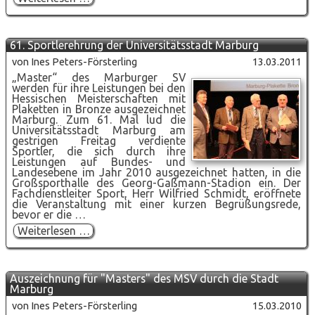
des
Landkreises
Marburg-
Biedenkopf
61. Sportlerehrung der Universitätsstadt Marburg
in
Stadtallendorf
von Ines Peters-Försterling
13.03.2011
„Master“ des Marburger SV
werden für ihre Leistungen bei den
Hessischen Meisterschaften mit
Plaketten in Bronze ausgezeichnet
Marburg. Zum 61. Mal lud die
Universitätsstadt Marburg am
gestrigen Freitag verdiente
Sportler, die sich durch ihre
Leistungen auf Bundes- und
Landesebene im Jahr 2010 ausgezeichnet hatten, in die
Großsporthalle des Georg-Gaßmann-Stadion ein. Der
Fachdienstleiter Sport, Herr Wilfried Schmidt, eröffnete
die Veranstaltung mit einer kurzen Begrüßungsrede,
bevor er die …
61.
Weiterlesen …
Sportlerehrung
der
Universitätsstadt
Marburg
Auszeichnung für "Masters" des MSV durch die Stadt
Marburg
von Ines Peters-Försterling
15.03.2010