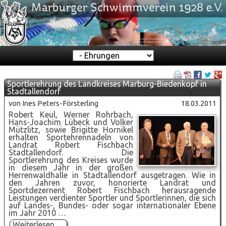
Zielseite
Sportlerehrung des Landkreises Marburg-Biedenkopf in
Stadtallendorf
von Ines Peters-Försterling
18.03.2011
Robert Keul, Werner Rohrbach,
Hans-Joachim Lübeck und Volker
Mützlitz, sowie Brigitte Hornikel
erhalten Sportehrennadeln von
Landrat Robert Fischbach
Stadtallendorf. Die
Sportlerehrung des Kreises wurde
in diesem Jahr in der großen
Herrenwaldhalle in Stadtallendorf ausgetragen. Wie in
den Jahren zuvor, honorierte Landrat und
Sportdezernent Robert Fischbach herausragende
Leistungen verdienter Sportler und Sportlerinnen, die sich
auf Landes-, Bundes- oder sogar internationaler Ebene
im Jahr 2010 …
Sportlerehrung
Weiterlesen …