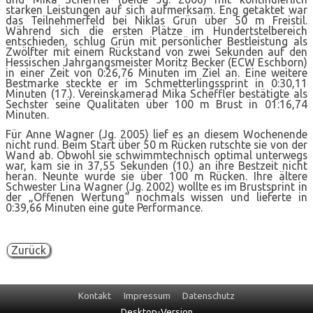
starken Leistungen auf sich aufmerksam. Eng getaktet war
das Teilnehmerfeld bei Niklas Grün über 50 m Freistil.
Während sich die ersten Plätze im Hundertstelbereich
entschieden, schlug Grün mit persönlicher Bestleistung als
Zwölfter mit einem Rückstand von zwei Sekunden auf den
Hessischen Jahrgangsmeister Moritz Becker (ECW Eschborn)
in einer Zeit von 0:26,76 Minuten im Ziel an. Eine weitere
Bestmarke steckte er im Schmetterlingssprint in 0:30,11
Minuten (17.). Vereinskamerad Mika Scheffler bestätigte als
Sechster seine Qualitäten über 100 m Brust in 01:16,74
Minuten.
Für Anne Wagner (Jg. 2005) lief es an diesem Wochenende
nicht rund. Beim Start über 50 m Rücken rutschte sie von der
Wand ab. Obwohl sie schwimmtechnisch optimal unterwegs
war, kam sie in 37,55 Sekunden (10.) an ihre Bestzeit nicht
heran. Neunte wurde sie über 100 m Rücken. Ihre ältere
Schwester Lina Wagner (Jg. 2002) wollte es im Brustsprint in
der „Offenen Wertung“ nochmals wissen und lieferte in
0:39,66 Minuten eine gute Performance.
Zurück
Navigation
Kontakt
Impressum
Datenschutz
überspringen
Desktop-Version