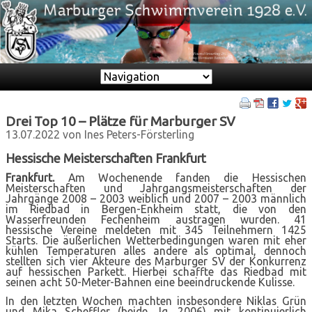
Zielseite
Drei Top 10 – Plätze für Marburger SV
13.07.2022
von Ines Peters-Försterling
Hessische Meisterschaften Frankfurt
Frankfurt.
Am Wochenende fanden die Hessischen
Meisterschaften und Jahrgangsmeisterschaften der
Jahrgänge 2008 – 2003 weiblich und 2007 – 2003 männlich
im Riedbad in Bergen-Enkheim statt, die von den
Wasserfreunden Fechenheim austragen wurden. 41
hessische Vereine meldeten mit 345 Teilnehmern 1425
Starts. Die äußerlichen Wetterbedingungen waren mit eher
kühlen Temperaturen alles andere als optimal, dennoch
stellten sich vier Akteure des Marburger SV der Konkurrenz
auf hessischen Parkett. Hierbei schaffte das Riedbad mit
seinen acht 50-Meter-Bahnen eine beeindruckende Kulisse.
In den letzten Wochen machten insbesondere Niklas Grün
und Mika Scheffler (beide Jg. 2006) mit kontinuierlich